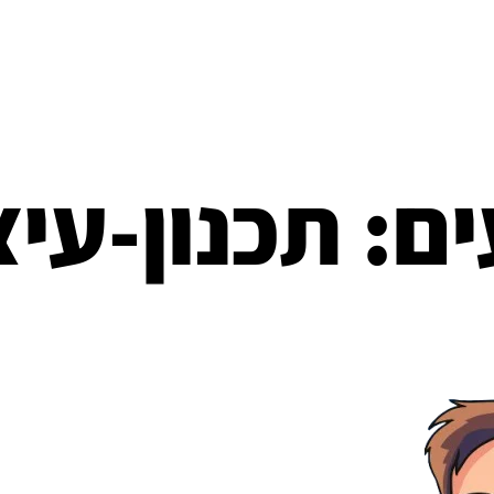
ים:
תכנון-עיצ